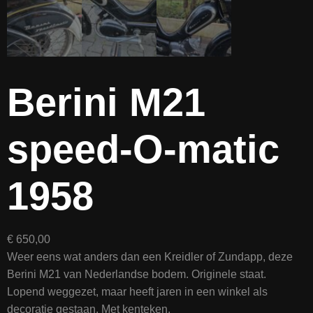
Berini M21
speed-O-matic
1958
€
650,00
Weer eens wat anders dan een Kreidler of Zundapp, deze
Berini M21 van Nederlandse bodem. Originele staat.
Lopend weggezet, maar heeft jaren in een winkel als
decoratie gestaan. Met kenteken.