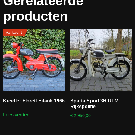
Gerelateerde
producten
Verkocht
Kreidler Florett Eitank 1966
Sparta Sport 3H ULM
Rijkspolitie
Lees verder
€
2.950,00