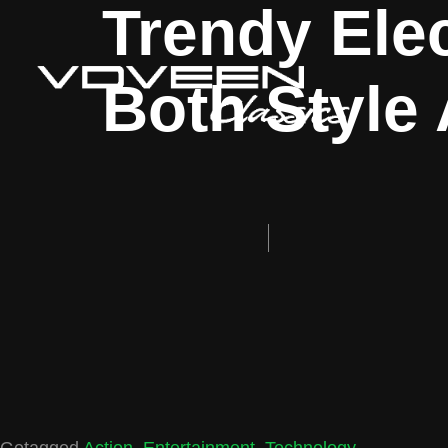
Trendy Elec
Both Style
Getagged
Action
,
Entertainment
,
Technology