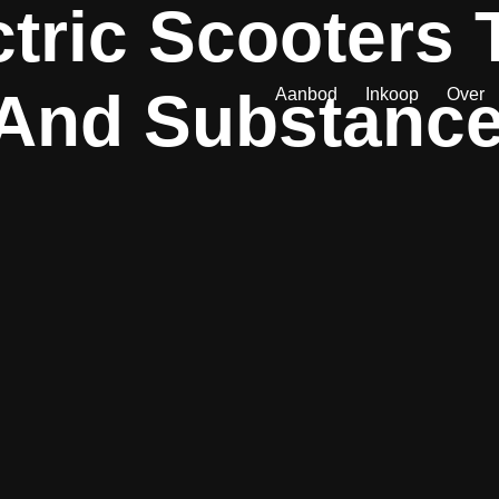
tric Scooters 
 And Substanc
Aanbod
Inkoop
Over