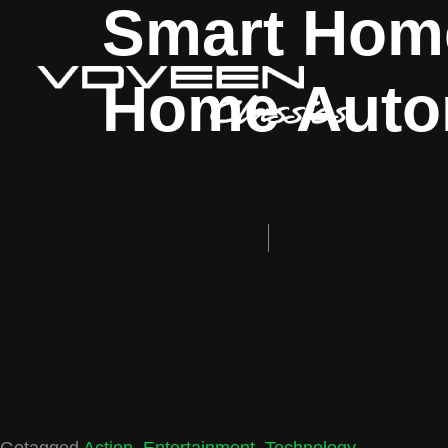
Smart Home
Home Auto
Getagged
Action
,
Entertainment
,
Technology