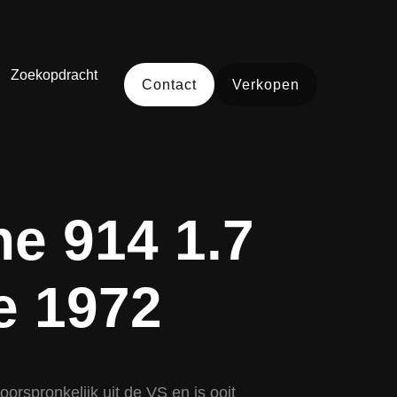
Zoekopdracht
Contact
Verkopen
e 914 1.7
ie 1972
orspronkelijk uit de VS en is ooit