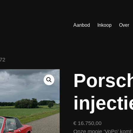
Aanbod
Inkoop
Over
972
Porsch
inject
€
16.750,00
Onze mooie ‘VoPo’ komt o