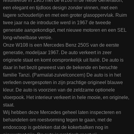
resulteerde in 1965 met de w108 in de Neue Generation;
een elegant en tijdloos design zonder vinnen, met een
lagere schouderlijn en met een groter glasoppervlak. Ruim
twee jaar na de introductie werd in 1967 de tweede
generatie aangekondigd, met nieuwe motoren en een SEL
long-wheelbase versie.
Onze W108 is een Mercedes Benz 250S van de eerste
generatie, modeljaar 1967. De auto verkeert in zeer
originele staat en komt oorspronkelijk uit Italië. De auto is
daar in het bezit geweest van de bekende en beruchte
familie Tanzi. (Parmalat-zuivelconcern) De auto is in het
verleden overgespoten in zijn prachtige origineel blauwe
kleur. De auto is voorzien van de zeldzame optionele
vloerpook. Het interieur verkeert in hele mooie, en originele,
staat.
Wij hebben deze Mercedes geheel laten inspecteren en
behandelen om roestvorming tegen te gaan, met de
endoscoop is gebleken dat de kokerbalken nog in