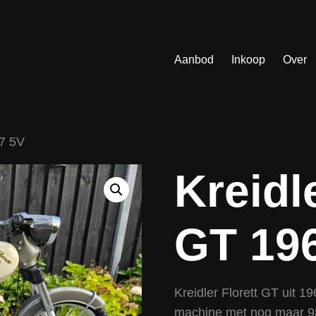
Aanbod
Inkoop
Over
67 5V
Kreidl
GT 19
Kreidler Florett GT uit 1
machine met nog maar 982