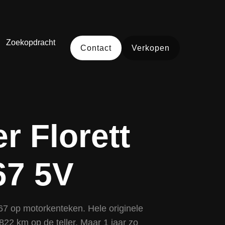
Zoekopdracht
Contact
Verkopen
er Florett
67 5V
967 op motorkenteken. Hele originele
2 km op de teller. Maar 1 jaar zo