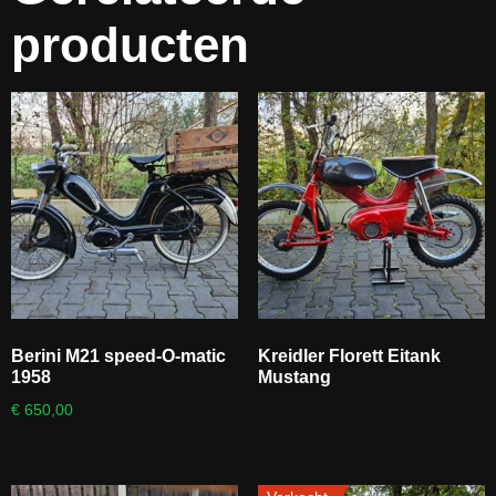
producten
Berini M21 speed-O-matic
Kreidler Florett Eitank
1958
Mustang
€
650,00