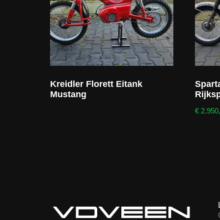
Kreidler Florett Eitank
Spart
Mustang
Rijksp
€
2.950