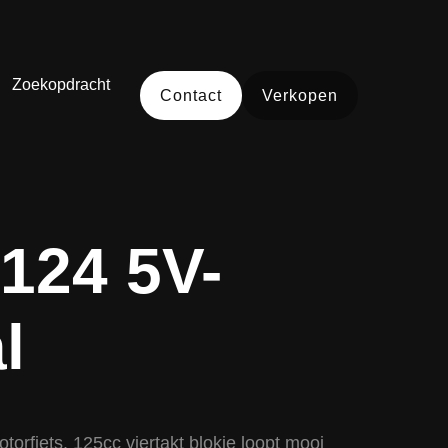
Zoekopdracht
Contact
Verkopen
 124 5V-
l
torfiets. 125cc viertakt blokje loopt mooi