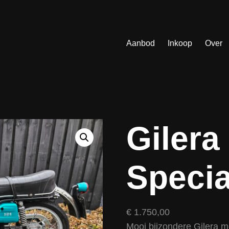
Aanbod
Inkoop
Over
Gilera
Specia
€
1.750,00
Mooi bijzondere Gilera mo