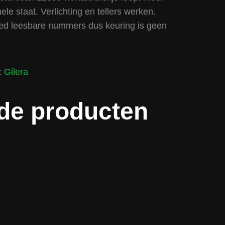
ele staat. Verlichting en tellers werken.
d leesbare nummers dus keuring is geen
:
Gilera
de producten