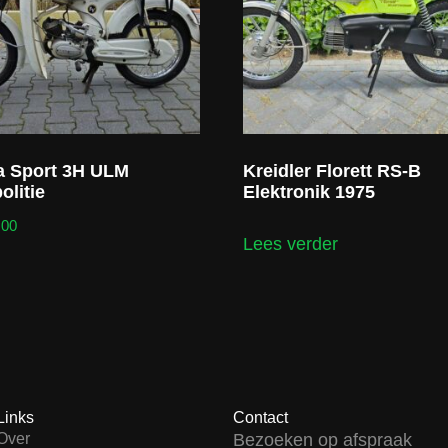
a Sport 3H ULM
Kreidler Florett RS-B
olitie
Elektronik 1975
,00
Lees verder
Links
Contact
Over
Bezoeken op afspraak