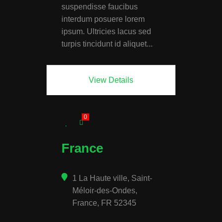
suspendisse faucibus
interdum posuere lorem
ipsum. Ultricies lacus sed
turpis tincidunt id aliquet...
View Details
0
France
1 La Haute ville, Saint-
Méloir-des-Ondes,
France, FR 52345