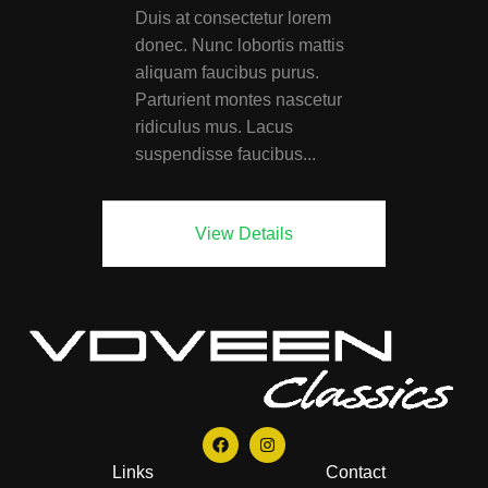
Duis at consectetur lorem
donec. Nunc lobortis mattis
aliquam faucibus purus.
Parturient montes nascetur
ridiculus mus. Lacus
suspendisse faucibus...
View Details
Links
Contact