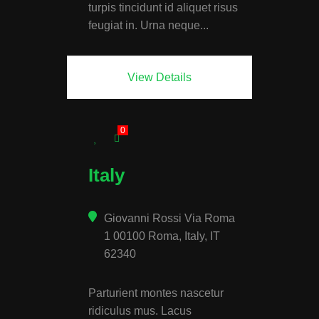
turpis tincidunt id aliquet risus
feugiat in. Urna neque...
View Details
0
Italy
Giovanni Rossi Via Roma
1 00100 Roma, Italy, IT
62340
Parturient montes nascetur
ridiculus mus. Lacus